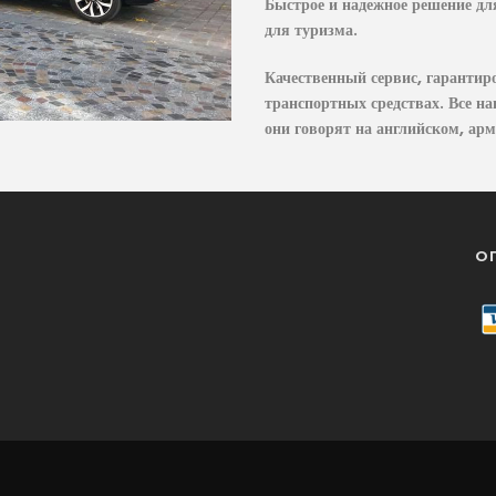
Быстрое и надежное решение дл
для туризма.
Качественный сервис, гаранти
транспортных средствах. Все 
они говорят на английском, ар
О