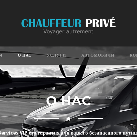
Я
О НАС
УСЛУГИ
АВТОМОБИЛИ
КО
О НАС
ervices VIP ето гарантия для вашего безапасдного пути