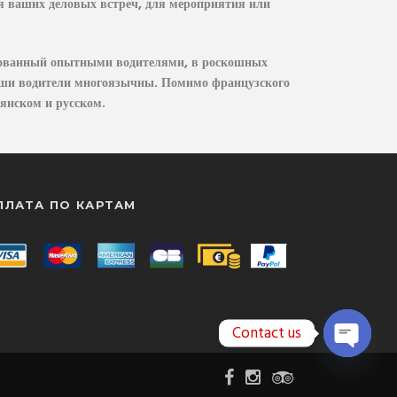
я ваших деловых встреч, для мероприятия или
рованный опытными водителями, в роскошных
наши водители многоязычны. Помимо французского
мянском и русском.
ПЛАТА ПО КАРТАМ
Contact us
Open
chaty