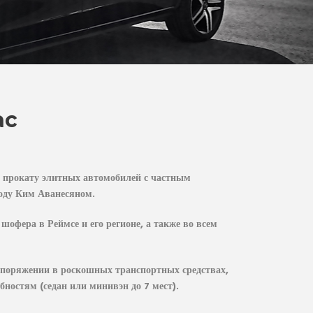
ас
о прокату элитных автомобилей с частным
году Ким Аванесяном.
шофера в Реймсе и его регионе, а также во всем
поряжении в роскошных транспортных средствах,
ностям (седан или минивэн до 7 мест).